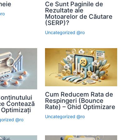
heie
Ce Sunt Paginile de
Rezultate ale
@ro
Motoarelor de Căutare
(SERP)?
Uncategorized @ro
Cum Reducem Rata de
onținutului
Respingeri (Bounce
ce Contează
Rate) – Ghid Optimizare
 Optimizați
Uncategorized @ro
gorized @ro