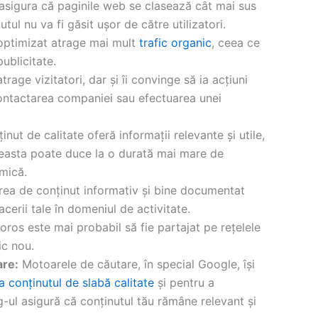
 asigura că paginile web se clasează cât mai sus
tul nu va fi găsit ușor de către utilizatori.
optimizat atrage mai mult
trafic organic
, ceea ce
ublicitate.
rage vizitatori, dar și îi convinge să ia acțiuni
contactarea companiei sau efectuarea unei
nut de calitate oferă informații relevante și utile,
easta poate duce la o durată mai mare de
mică.
rea de conținut informativ și bine documentat
facerii tale în domeniul de activitate.
oros este mai probabil să fie partajat pe rețelele
ic nou.
are:
Motoarele de căutare, în special Google, își
a conținutul de slabă calitate
și pentru a
ul asigură că conținutul tău rămâne relevant și