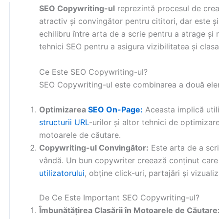
SEO Copywriting-ul
reprezintă procesul de crear
atractiv și convingător pentru cititori, dar este
echilibru între arta de a scrie pentru a atrage și m
tehnici SEO pentru a asigura vizibilitatea și clasa
Ce Este SEO Copywriting-ul?
SEO Copywriting-ul este combinarea a două elem
Optimizarea
SEO On-Page:
Aceasta implică uti
structurii URL
-urilor și altor tehnici de optimizar
motoarele de căutare.
Copywriting-ul Convingător:
Este arta de a scr
vândă. Un bun copywriter creează conținut care
utilizatorului
, obține click-uri, partajări și vizualiz
De Ce Este Important SEO Copywriting-ul?
Îmbunătățirea Clasării în Motoarele de Căutare