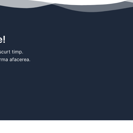
e!
scurt timp.
rma afacerea.