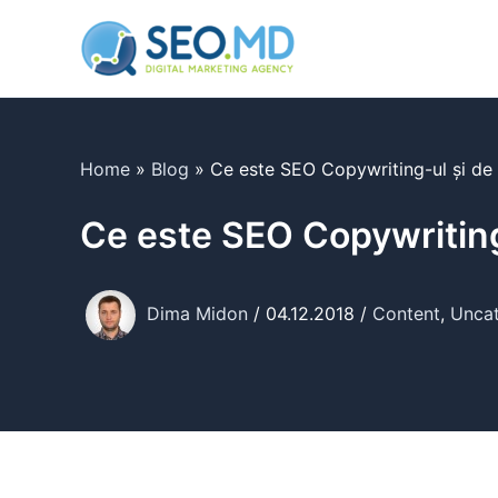
Skip
to
content
Home
»
Blog
»
Ce este SEO Copywriting-ul și de
Ce este SEO Copywriting
Dima Midon
/
04.12.2018
/
Content
,
Unca