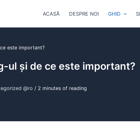
ACASĂ
DESPRE NOI
GHID
S
 ce este important?
-ul și de ce este important?
tegorized @ro
/
2 minutes of reading