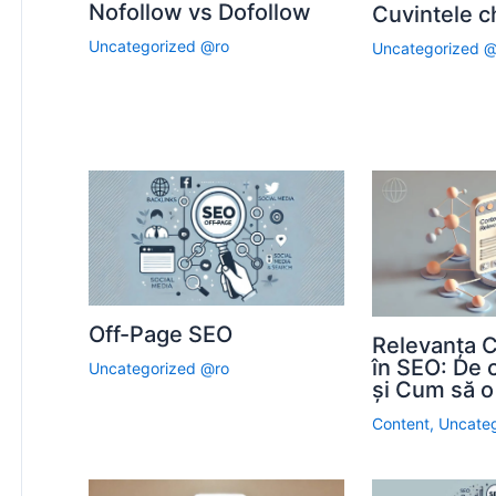
Nofollow vs Dofollow
Cuvintele c
Uncategorized @ro
Uncategorized 
Off-Page SEO
Relevanța C
în SEO: De 
Uncategorized @ro
și Cum să o
Content
,
Uncate