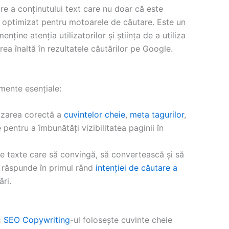
e a conținutului text care nu doar că este
 și optimizat pentru motoarele de căutare. Este un
enține atenția utilizatorilor și știința de a utiliza
rea înaltă în rezultatele căutărilor pe Google.
ente esențiale:
lizarea corectă a
cuvintelor cheie
,
meta tagurilor
,
e pentru a îmbunătăți vizibilitatea paginii în
ie texte care să convingă, să convertească și să
 răspunde în primul rând
intenției de căutare a
ări.
:
SEO Copywriting
-ul folosește cuvinte cheie