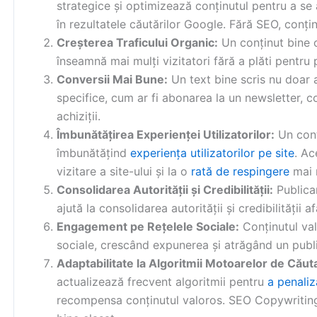
strategice și optimizează conținutul pentru a se
în rezultatele căutărilor Google. Fără SEO, conținu
Creșterea Traficului Organic:
Un conținut bine 
înseamnă mai mulți vizitatori fără a plăti pentru p
Conversii Mai Bune:
Un text bine scris nu doar at
specifice, cum ar fi abonarea la un newsletter, 
achiziții.
Îmbunătățirea Experienței Utilizatorilor:
Un conți
îmbunătățind
experiența utilizatorilor pe site
. Ac
vizitare a site-ului și la o
rată de respingere
mai 
Consolidarea Autorității și Credibilității:
Publica
ajută la consolidarea autorității și credibilității a
Engagement pe Rețelele Sociale:
Conținutul val
sociale, crescând expunerea și atrăgând un publ
Adaptabilitate la Algoritmii Motoarelor de Căut
actualizează frecvent algoritmii pentru
a penaliz
recompensa conținutul valoros. SEO Copywriting-