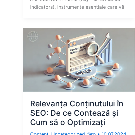
Indicators), instrumente esențiale care vă
Relevanța Conținutului în
SEO: De ce Contează și
Cum să o Optimizați
Content
,
Uncategorized @ro
•
10.07.2024