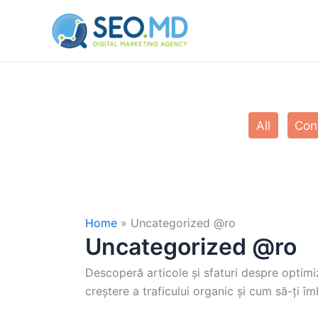
Skip
to
content
Filter
All
Con
posts
by
category
Home
»
Uncategorized @ro
Uncategorized @ro
Descoperă articole și sfaturi despre optim
creștere a traficului organic și cum să-ți î