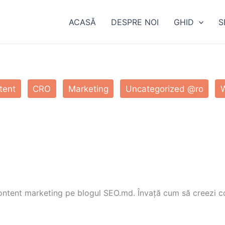
ACASĂ
DESPRE NOI
GHID
S
tent
CRO
Marketing
Uncategorized @ro
 content marketing pe blogul SEO.md. Învață cum să creezi co