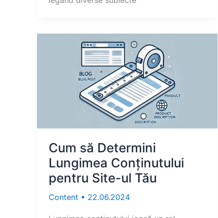
Cum să Determini
Lungimea Conținutului
pentru Site-ul Tău
Content
•
22.06.2024