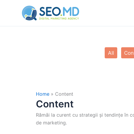
Skip
to
content
Filter
All
Con
posts
by
category
Home
»
Content
Content
Rămâi la curent cu strategii și tendințe în
de marketing.