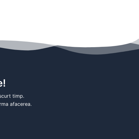
e!
scurt timp.
rma afacerea.