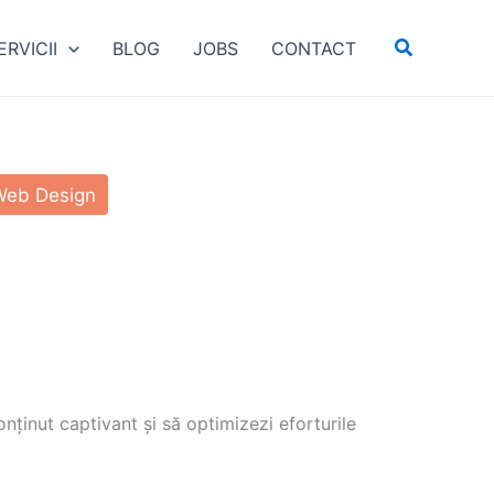
Search
ERVICII
BLOG
JOBS
CONTACT
Web Design
nținut captivant și să optimizezi eforturile